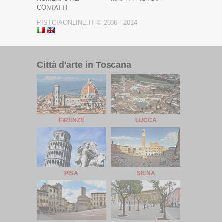
CONTATTI
PISTOIAONLINE.IT © 2006 - 2014
Città d'arte in Toscana
FIRENZE
LUCCA
PISA
SIENA