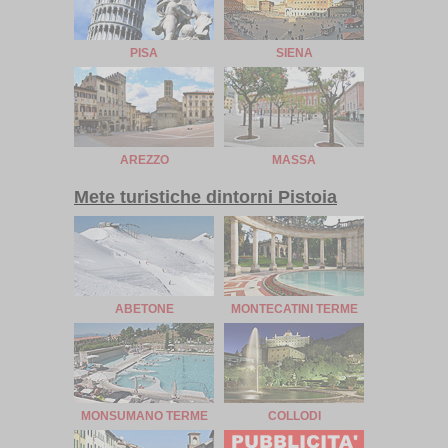
PISA
SIENA
AREZZO
MASSA
Mete turistiche dintorni Pistoia
ABETONE
MONTECATINI TERME
MONSUMANO TERME
COLLODI